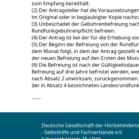
zum Empfang bereithält.
(2) Der Antragsteller hat die Voraussetzung
im Original oder in beglaubigter Kopie nachz
(3) Unbeschadet der Gebührenbefreiung nach 
Rundfunkgebührenpflicht befreien.
(4) Der Antrag ist bei der für die Erhebung 
(5) Der Beginn der Befreiung von der Rundfu
dem Monat folgt, in dem der Antrag gestellt w
der neuen Befreiung auf den Ersten des Monat
(6) Die Befreiung ist nach der Gültigkeitsdaue
Befreiung auf drei Jahre befristet werden, 
nach Absatz 2 unwirksam, zurückgenommen od
der in Absatz 4 bezeichneten Landesrundfunka
…….
Deutsche Gesellschaft der Hörbehindert
- Selbsthilfe und Fachverbände e.V.
Schwanthalerstr. 76 / Rgb.