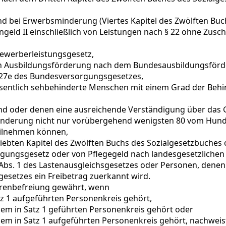
d bei Erwerbsminderung (Viertes Kapitel des Zwölften Buc
ngeld II einschließlich von Leistungen nach § 22 ohne Zusc
ewerberleistungsgesetz,
von Ausbildungsförderung nach dem Bundesausbildungsför
§ 27e des Bundesversorgungsgesetzes,
wesentlich sehbehinderte Menschen mit einem Grad der Beh
nd oder denen eine ausreichende Verständigung über das Ge
inderung nicht nur vorübergehend wenigsten 80 vom Hunde
teilnehmen können,
iebten Kapitel des Zwölften Buchs des Sozialgesetzbuches od
ungsgesetz oder von Pflegegeld nach landesgesetzlichen 
Abs. 1 des Lastenausgleichsgesetzes oder Personen, denen 
gesetzes ein Freibetrag zuerkannt wird.
renbefreiung gewährt, wenn
tz 1 aufgeführten Personenkreis gehört,
dem in Satz 1 geführten Personenkreis gehört oder
 dem in Satz 1 aufgeführten Personenkreis gehört, nachwei