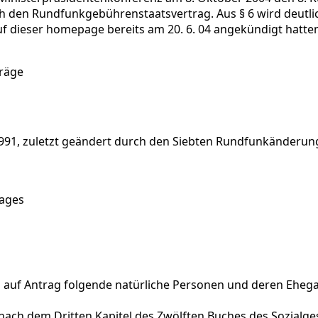
h den Rundfunkgebührenstaatsvertrag. Aus § 6 wird deutlich
uf dieser homepage bereits am 20. 6. 04 angekündigt hatte
träge
991, zuletzt geändert durch den Siebten Rundfunkänderung
ages
auf Antrag folgende natürliche Personen und deren Ehegat
ach dem Dritten Kapitel des Zwölften Buches des Sozialges