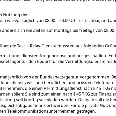
en Nutzung der
ach wie vor täglich von 08.00 – 23.00 Uhr erreichbar, und au
e ändern sich die Zeiten auf montags bis freitags von 08.00
e über die Tess – Relay-Dienste mussten aus folgenden G
Vermittlungsdiensten für gehörlose und hörgeschädigte En
esnetzagentur den Bedarf für die Vermittlungsdienste festle
inmal jährlich von der Bundesnetzagentur vorgenommen. Bei
tlungsdienst zwischen beruflichen und privaten Telefonate
ternehmen, die einen Vermittlungsdienst nach § 45 TKG nic
erden sollen: Sie sind zum einen nach § 45 TKG zur Finanzi
astung soll künftig vermieden werden. Deshalb soll die be
usgleichsabgabe finanziert werden. Für die private Nutzung
fenen Telekommunikationsunternehmen getragen.