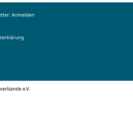
tter:
Anmelden
zerklärung
verbände e.V.