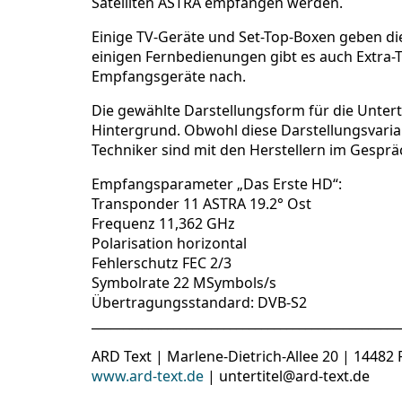
Satelliten ASTRA empfangen werden.
Einige TV-Geräte und Set-Top-Boxen geben die
einigen Fernbedienungen gibt es auch Extra-Ta
Empfangsgeräte nach.
Die gewählte Darstellungsform für die Unter
Hintergrund. Obwohl diese Darstellungsvarian
Techniker sind mit den Herstellern im Gesprä
Empfangsparameter „Das Erste HD“:
Transponder 11 ASTRA 19.2° Ost
Frequenz 11,362 GHz
Polarisation horizontal
Fehlerschutz FEC 2/3
Symbolrate 22 MSymbols/s
Übertragungsstandard: DVB-S2
_________________________________________________
ARD Text | Marlene-Dietrich-Allee 20 | 1448
www.ard-text.de
| untertitel@ard-text.de